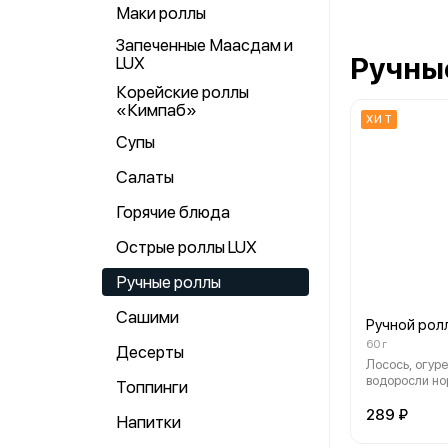
Маки роллы
Запеченные Маасдам и
Ручны
LUX
Корейские роллы
«Кимпаб»
ХИТ
Супы
Салаты
Горячие блюда
Острые роллы LUX
Ручные роллы
Сашими
Ручной рол
60 г
Десерты
Лосось, огуре
водоросли нор
Топпинги
кунжут.
289 ₽
Напитки