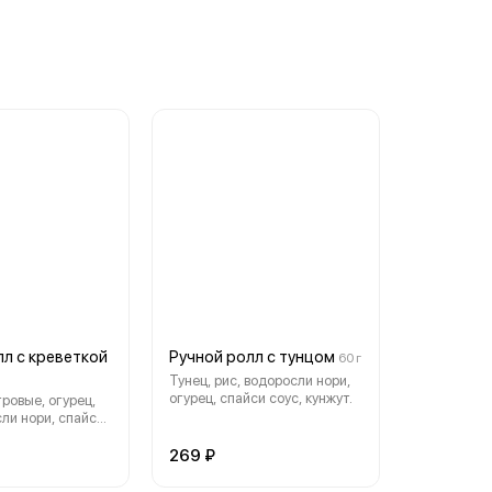
лл с креветкой
Ручной ролл с тунцом
60 г
Тунец, рис, водоросли нори,
огурец, спайси соус, кунжут.
гровые, огурец,
сли нори, спайси
.
269 ₽