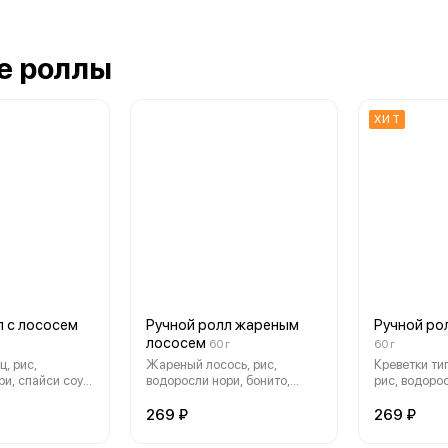
е роллы
ХИТ
л с лососем
Ручной ролл жареным
Ручной ро
лососем
60 г
60 г
ц, рис,
Жареный лосось, рис,
Креветки ти
и, спайси соус,
водоросли нори, бонито,
рис, водоро
огурец, спайси соус, кунжут.
соус, кунжут
269 ₽
269 ₽