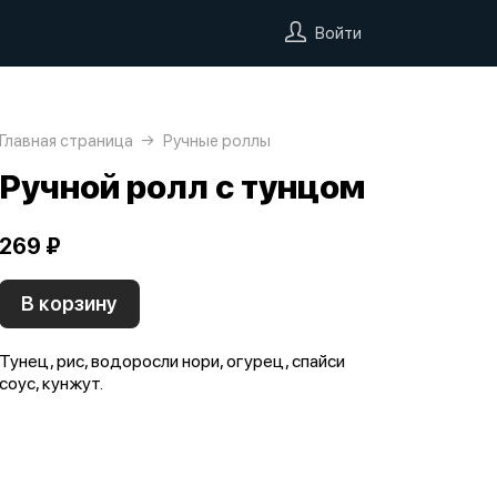
Войти
Главная страница
Ручные роллы
Ручной ролл с тунцом
269 ₽
В корзину
Тунец, рис, водоросли нори, огурец, спайси
соус, кунжут.