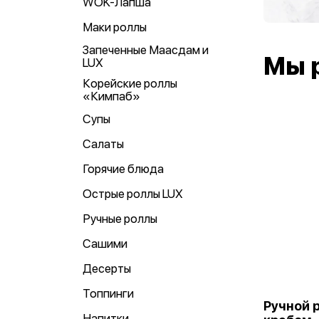
WOK-Лапша
Маки роллы
Запеченные Маасдам и
Мы 
LUX
Корейские роллы
«Кимпаб»
Супы
Салаты
Горячие блюда
Острые роллы LUX
Ручные роллы
Сашими
Десерты
Топпинги
Ручной 
Напитки