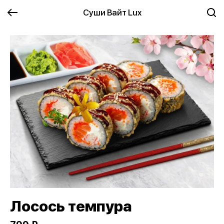
Суши Вайт Lux
Лосось темпура