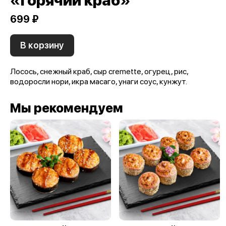
«Горячий краб»
699 ₽
В корзину
Лосось, снежный краб, сыр cremettе, огурец, рис,
водоросли нори, икра масаго, унаги соус, кунжут.
Мы рекомендуем