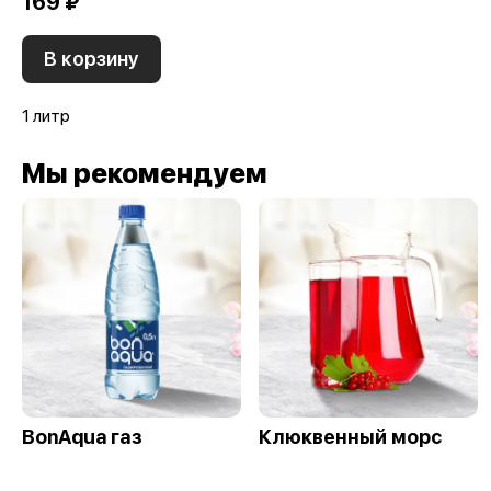
169 ₽
В корзину
1 литр
Мы рекомендуем
BonAqua газ
Клюквенный морс