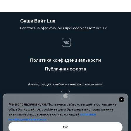
Суши Вайт Lux
Работает на эффективном ядре
Foodpicásso
ver. 3.2
Политика конфиденциальности
Публичная оферта
Акции, скидки, кэшбэк − в нашем приложении!
Мы используем куки.
Пользуясь сайтом, вы даёте согласие на
обработку файлов cookie вашего браузера и использование
аналитических сервисов согласно нашей
политике
конфиденциальности
.
ОК