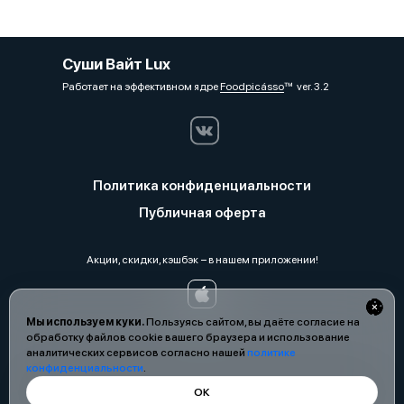
Суши Вайт Lux
Работает на эффективном ядре
Foodpicásso
ver. 3.2
Политика конфиденциальности
Публичная оферта
Акции, скидки, кэшбэк − в нашем приложении!
Мы используем куки.
Пользуясь сайтом, вы даёте согласие на
обработку файлов cookie вашего браузера и использование
аналитических сервисов согласно нашей
политике
конфиденциальности
.
ОК