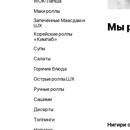
WOK-Лапша
Маки роллы
Запеченные Маасдам и
Мы 
LUX
Корейские роллы
«Кимпаб»
Супы
Салаты
Горячие блюда
Острые роллы LUX
Ручные роллы
Сашими
Десерты
Топпинги
Нигири 
Напитки