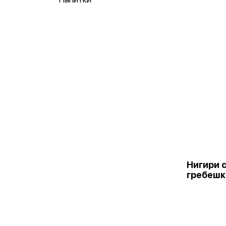
Нигири 
гребеш