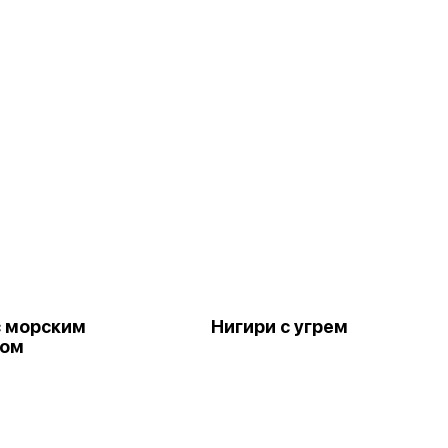
с морским
Нигири с угрем
ком