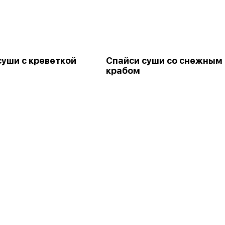
суши с креветкой
Спайси суши со снежным
крабом