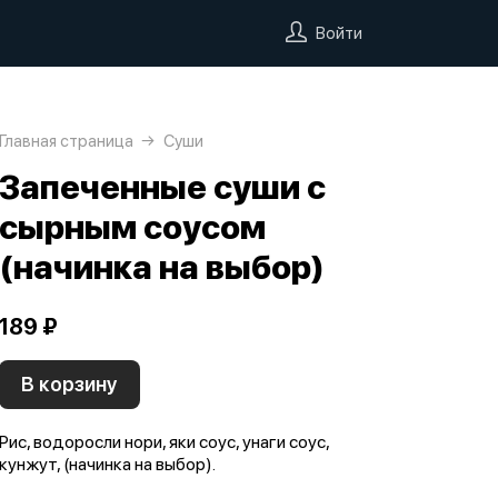
Войти
Главная страница
Суши
Запеченные суши с
сырным соусом
(начинка на выбор)
189 ₽
В корзину
Рис, водоросли нори, яки соус, унаги соус,
кунжут, (начинка на выбор).