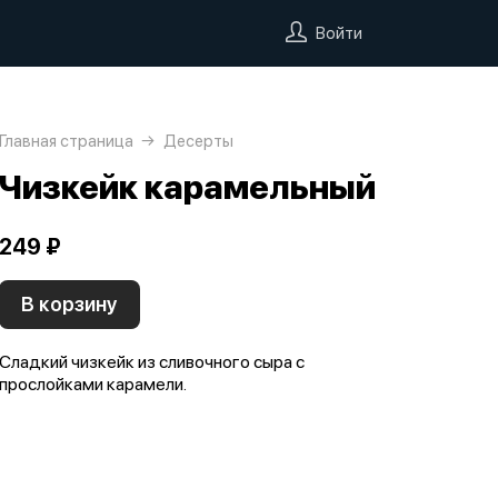
Войти
Главная страница
Десерты
Чизкейк карамельный
249 ₽
В корзину
Сладкий чизкейк из сливочного сыра с
прослойками карамели.