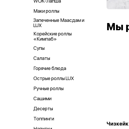
WOK-Лапша
Маки роллы
Запеченные Маасдам и
Мы 
LUX
Корейские роллы
«Кимпаб»
Супы
Салаты
Горячие блюда
Острые роллы LUX
Ручные роллы
Сашими
Десерты
Топпинги
Чизкейк
Напитки