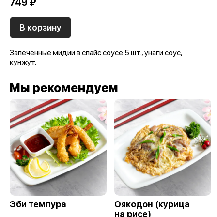
749 ₽
В корзину
Запеченные мидии в спайс соусе 5 шт., унаги соус,
кунжут.
Мы рекомендуем
Эби темпура
Оякодон (курица
на рисе)